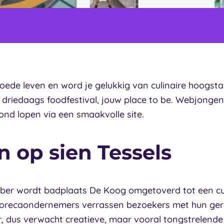
oede leven en word je gelukkig van culinaire hoogsta
n driedaags foodfestival, jouw place to be. Webjongens
ond lopen via een smaakvolle site.
 op sien Tessels
mber wordt badplaats De Koog omgetoverd tot een culi
horecaondernemers verrassen bezoekers met hun gere
r, dus verwacht creatieve, maar vooral tongstrelende 