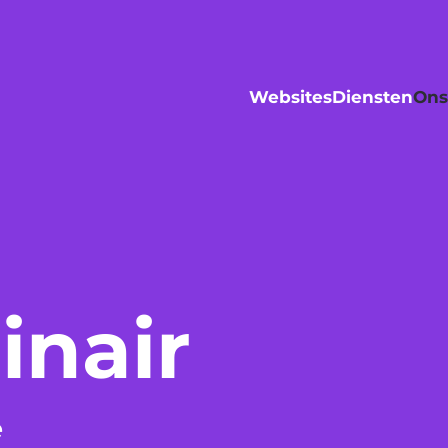
Websites
Diensten
Ons
inair
e