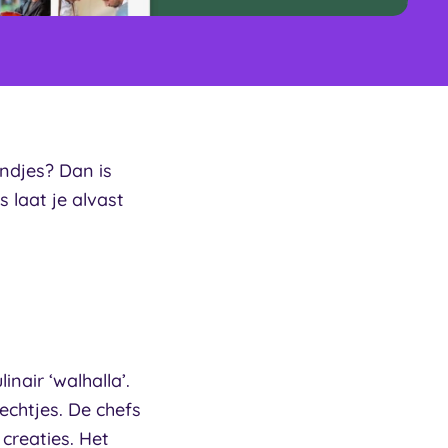
ndjes? Dan is
 laat je alvast
nair ‘walhalla’.
chtjes. De chefs
creaties. Het