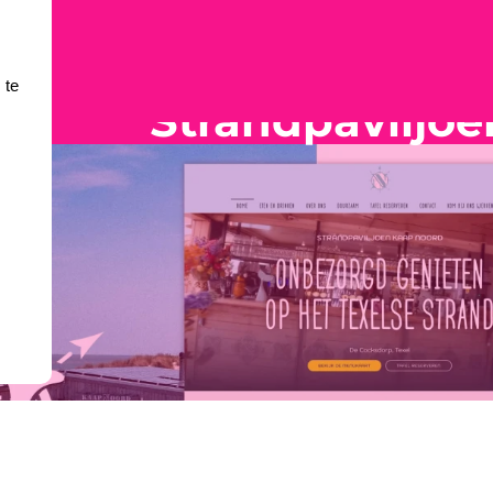
 te
Strandpaviljo
m